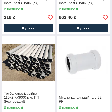
InstalPlast (Польща),
InstalPlast (Польща),
поліпропіленова
поліпропіленова
В наявності
В наявності
216
662,40
₴
₴
Купити
Купити
Труба каналізаційна
110х2,7x3000 мм, ПП
Муфта каналізаційна d 32,
(Розпродаж!)
PP
В наявності
В наявності