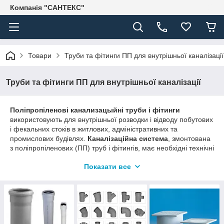
Компанія "САНТЕКС"
Товари
Труби та фітинги ПП для внутрішньої каналізації
Труби та фітинги ПП для внутрішньої каналізації
Поліпропіленові канализацыйні труби і фітинги
використовують для внутрішньої розводки і відводу побутових
і фекальних стоків в житлових, адміністративних та
промислових будівлях.
Каналізаційна система
, змонтована
з поліпропіленових (ПП) труб і фітингів, має необхідні технічні
характеристики, що дозволяє використовувати її для
Показати все
тривалого транспортування стічних вод різної температури і
хімічного складу.
Основні переваги каналізаційних труб і фітингів з
поліпропілену:
- Стійкість до корозії;
- Хімічна стійкість;