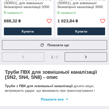
(SDR51), для зовнішньої
(SDR51), для зовнішньої
безнапірної каналізації 2000
безнапірної каналізації 3000
В наявності
В наявності
688,32
1 023,84
₴
₴
Купити
Купити
Показати ще
1
/ 3
Труби ПВХ для зовнішньої каналізації
(SN2, SN4, SN8) - опис
Труби з ПВХ для зовнішньої каналізації
досить міцні,
витримують удари, що виникають при транспортуванні і
монтажі. Продукція, виготовлена зі спіненого,
Показати все
непластифікованого ПВХ, володіє малою вагою, малим
коефіцієнтом розширення та лінійного розтягування при зміні
температури.