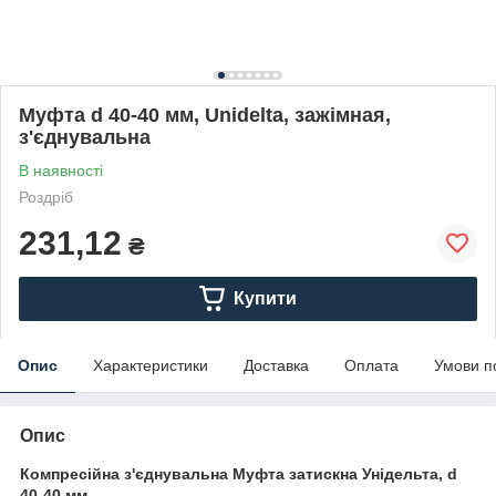
Муфта d 40-40 мм, Unidelta, зажімная,
з'єднувальна
В наявності
Роздріб
231,12
₴
Купити
Опис
Характеристики
Доставка
Оплата
Умови п
Опис
Компресійна з'єднувальна Муфта затискна Унідельта, d
40-40 мм