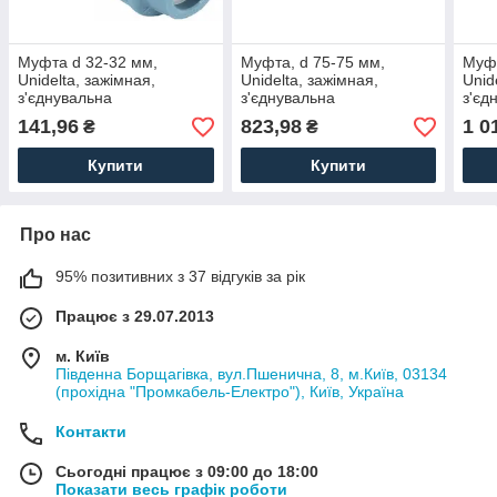
Муфта d 32-32 мм,
Муфта, d 75-75 мм,
Муфт
Unidelta, зажімная,
Unidelta, зажімная,
Unid
з'єднувальна
з'єднувальна
з'єд
141,96
823,98
1 0
₴
₴
Купити
Купити
Про нас
95% позитивних з 37 відгуків за рік
Працює з 29.07.2013
м. Київ
Південна Борщагівка, вул.Пшенична, 8, м.Київ, 03134
(прохідна "Промкабель-Електро"), Київ, Україна
Контакти
Сьогодні працює з 09:00 до 18:00
Показати весь графік роботи