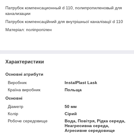
Патрубок компенсационный d 110, полипропиленовый для
канализации
Патрубок компенсаційний для внутрішньої каналізації d 110
Матеріал: поліпропілен
Характеристики
Основні атрибути
Виробник
InstalPlast Lask
Країна виробник
Польща
Основні
Діаметр
50 мм
Колір
Сірий
Робоче середовище
Вода, Повітря, Рідка середа,
Неагресивна середа,
Агресивне середовище