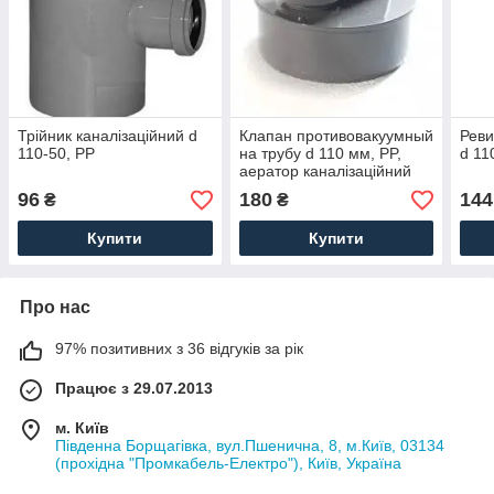
Трійник каналізаційний d
Клапан противовакуумный
Реви
110-50, PP
на трубу d 110 мм, PP,
d 11
аератор каналізаційний
96
180
144
₴
₴
Купити
Купити
Про нас
97% позитивних з 36 відгуків за рік
Працює з 29.07.2013
м. Київ
Південна Борщагівка, вул.Пшенична, 8, м.Київ, 03134
(прохідна "Промкабель-Електро"), Київ, Україна