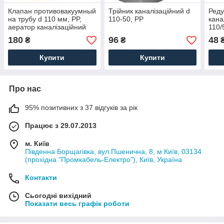
Клапан противовакуумный
Трійник каналізаційний d
Реду
на трубу d 110 мм, PP,
110-50, PP
кана
аератор каналізаційний
110/
180
96
48
₴
₴
Купити
Купити
Про нас
95% позитивних з 37 відгуків за рік
Працює з 29.07.2013
м. Київ
Південна Борщагівка, вул.Пшенична, 8, м.Київ, 03134
(прохідна "Промкабель-Електро"), Київ, Україна
Контакти
Сьогодні вихідний
Показати весь графік роботи