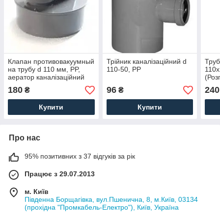
Клапан противовакуумный
Трійник каналізаційний d
Труб
на трубу d 110 мм, PP,
110-50, PP
110х
аератор каналізаційний
(Роз
180
96
240
₴
₴
Купити
Купити
Про нас
95% позитивних з 37 відгуків за рік
Працює з 29.07.2013
м. Київ
Південна Борщагівка, вул.Пшенична, 8, м.Київ, 03134
(прохідна "Промкабель-Електро"), Київ, Україна