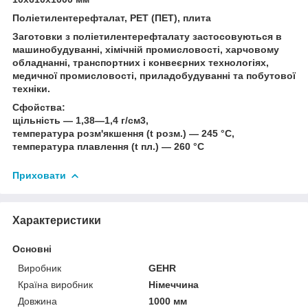
Поліетилентерефталат, PET (ПЕТ), плита
Заготовки з поліетилентерефталату застосовуються в
машинобудуванні, хімічній промисловості, харчовому
обладнанні, транспортних і конвеєрних технологіях,
медичної промисловості, приладобудуванні та побутової
техніки.
Сфойства:
щільність — 1,38—1,4 г/см3,
температура розм'якшення (t розм.) — 245 °C,
температура плавлення (t пл.) — 260 °C
Приховати
Характеристики
Основні
Виробник
GEHR
Країна виробник
Німеччина
Довжина
1000 мм