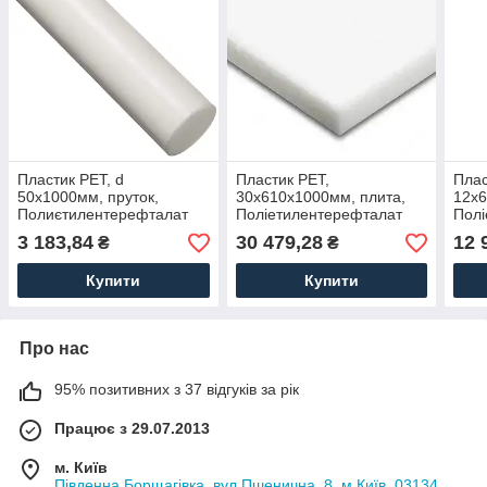
Пластик PET, d
Пластик PET,
Плас
50х1000мм, пруток,
30х610х1000мм, плита,
12х6
Полиєтилентерефталат
Поліетилентерефталат
Полі
(Лавсан)
(Лавсан)
(Лав
3 183,84
30 479,28
12 
₴
₴
Купити
Купити
Про нас
95% позитивних з 37 відгуків за рік
Працює з 29.07.2013
м. Київ
Південна Борщагівка, вул.Пшенична, 8, м.Київ, 03134