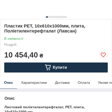
Пластик PET, 10х610х1000мм, плита,
Поліетилентерефталат (Лавсан)
В наявності
Роздріб
10 454,40
₴
Купити
Опис
Характеристики
Доставка
Оплата
Умови п
Опис
Листовий поліетилентерефталат, PET, плита,
10х610х1000 мм