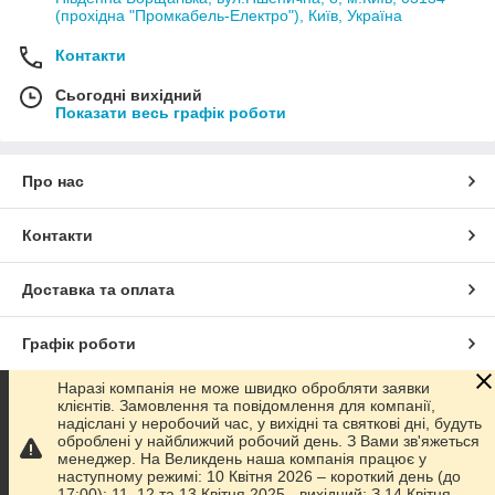
(прохідна "Промкабель-Електро"), Київ, Україна
Контакти
Сьогодні вихідний
Показати весь графік роботи
Про нас
Контакти
Доставка та оплата
Графік роботи
Наразі компанія не може швидко обробляти заявки
Повна версія сайту
клієнтів. Замовлення та повідомлення для компанії,
надіслані у неробочий час, у вихідні та святкові дні, будуть
оброблені у найближчий робочий день. З Вами зв'яжеться
Сайт створено на маркетплейсі
Prom.ua
менеджер. На Великдень наша компанія працює у
наступному режимі: 10 Квітня 2026 – короткий день (до
17:00); 11, 12 та 13 Квітня 2025 - вихідний; З 14 Квітня