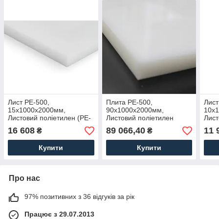
Лист PE-500,
Плита PE-500,
Лист
15х1000х2000мм,
90х1000х2000мм,
10х
Листовий поліетилен (PE-
Листовий поліетилен
Лист
HD) ПЭ500 (ВМПЭ)
ПЭ500 (ВМПЭ)
HD)
16 608
89 066,40
11 
₴
₴
Купити
Купити
Про нас
97% позитивних з 36 відгуків за рік
Працює з 29.07.2013