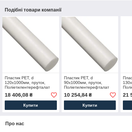
Подібні товари компанії
Пластик PET, d
Пластик PET, d
Плас
120х1000мм, пруток,
90х1000мм, пруток,
130х
Поліетилентерефталат
Поліетилентерефталат
Полі
(Лавсан)
(Лавсан)
(Лав
18 406,08
10 254,84
21 
₴
₴
Купити
Купити
Про нас