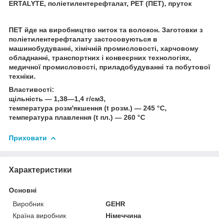
ERTALYTE, поліетилентерефталат, PET (ПЕТ), пруток
ПЕТ йде на виробництво ниток та волокон. Заготовки з
поліетилентерефталату застосовуються в
машинобудуванні, хімічній промисловості, харчовому
обладнанні, транспортних і конвеєрних технологіях,
медичної промисловості, приладобудуванні та побутової
техніки.
Властивості:
щільність — 1,38—1,4 г/см3,
температура розм'якшення (t розм.) — 245 °C,
температура плавлення (t пл.) — 260 °C
Приховати
Характеристики
Основні
Виробник
GEHR
Країна виробник
Німеччина