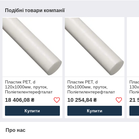
Подібні товари компанії
Пластик PET, d
Пластик PET, d
Плас
120х1000мм, пруток,
90х1000мм, пруток,
130х
Поліетилентерефталат
Поліетилентерефталат
Полі
(Лавсан)
(Лавсан)
(Лав
18 406,08
10 254,84
21 
₴
₴
Купити
Купити
Про нас