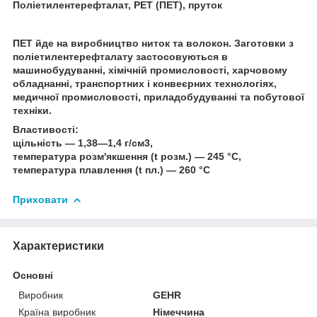
Поліетилентерефталат, PET (ПЕТ), пруток
ПЕТ йде на виробництво ниток та волокон. Заготовки з
поліетилентерефталату застосовуються в
машинобудуванні, хімічній промисловості, харчовому
обладнанні, транспортних і конвеєрних технологіях,
медичної промисловості, приладобудуванні та побутової
техніки.
Властивості:
щільність — 1,38—1,4 г/см3,
температура розм'якшення (t розм.) — 245 °C,
температура плавлення (t пл.) — 260 °C
Приховати
Характеристики
Основні
Виробник
GEHR
Країна виробник
Німеччина