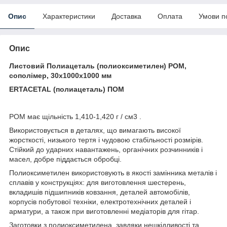
Опис
Характеристики
Доставка
Оплата
Умови п
Опис
Листовий Полиацеталь (полиоксиметилен) POM,
сополімер, 30х1000х1000 мм
ERTACETAL (полиацеталь) ПОМ
POM має щільність 1,410-1,420 г / см3 .
Використовується в деталях, що вимагають високої
жорсткості, низького тертя і чудовою стабільності розмірів.
Стійкий до ударних навантажень, органічних розчинників і
масел, добре піддається обробці.
Полиоксиметилен використовують в якості замінника металів і
сплавів у конструкціях: для виготовлення шестерень,
вкладишів підшипників ковзання, деталей автомобілів,
корпусів побутової техніки, електротехнічних деталей і
арматури, а також при виготовленні медіаторів для гітар.
Заготовки з полиоксиметилена, завдяки нешкідливості та