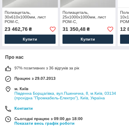
Полиацеталь,
Полиацеталь,
Поли
30х610х1000мм, лист
25х1000х1000мм, лист
10х1
POM-C,
POM-C,
POM
(полиоксиметилен)
(полиоксиметилен)
(пол
23 462,76
31 350,48
12 
₴
₴
Купити
Купити
Про нас
97% позитивних з 36 відгуків за рік
Працює з 29.07.2013
м. Київ
Південна Борщагівка, вул.Пшенична, 8, м.Київ, 03134
(прохідна "Промкабель-Електро"), Київ, Україна
Контакти
Сьогодні працює з 09:00 до 18:00
Показати весь графік роботи