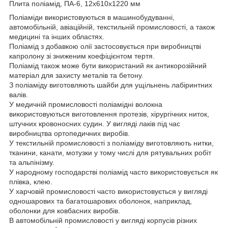
Плита поліамід, ПА-6, 12х610х1220 мм
Поліаміди використовуються в машинобудуванні,
автомобільній, авіаційній, текстильній промисловості, а також
медицині та інших областях.
Поліамід з добавкою олії застосовується при виробництві
капролону зі зниженим коефіцієнтом тертя.
Поліамід також може бути використаний як антикорозійний
матеріал для захисту металів та бетону.
З поліаміду виготовляють шайби для ущільнень лабіринтних
валів.
У медичній промисловості поліамідні волокна
використовуються виготовлення протезів, хірургічних ниток,
штучних кровоносних судин. У вигляді лаків під час
виробництва ортопедичних виробів.
У текстильній промисловості з поліаміду виготовляють нитки,
тканини, канати, мотузки у тому числі для рятувальних робіт
та альпінізму.
У народному господарстві поліамід часто використовується як
плівка, клею.
У харчовій промисловості часто використовується у вигляді
одношарових та багатошарових оболонок, наприклад,
оболонки для ковбасних виробів.
В автомобільній промисловості у вигляді корпусів різних