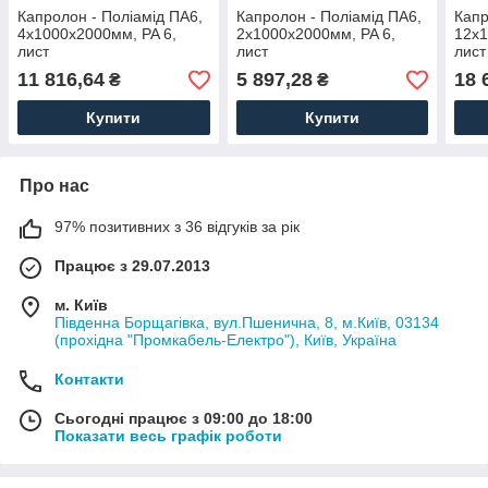
Капролон - Поліамід ПА6,
Капролон - Поліамід ПА6,
Капр
4х1000х2000мм, PA 6,
2х1000х2000мм, PA 6,
12х1
лист
лист
лист
11 816,64
5 897,28
18 
₴
₴
Купити
Купити
Про нас
97% позитивних з 36 відгуків за рік
Працює з 29.07.2013
м. Київ
Південна Борщагівка, вул.Пшенична, 8, м.Київ, 03134
(прохідна "Промкабель-Електро"), Київ, Україна
Контакти
Сьогодні працює з 09:00 до 18:00
Показати весь графік роботи