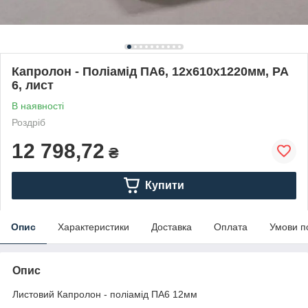
Капролон - Поліамід ПА6, 12х610х1220мм, PA
6, лист
В наявності
Роздріб
12 798,72
₴
Купити
Опис
Характеристики
Доставка
Оплата
Умови п
Опис
Листовий Капролон - поліамід ПА6 12мм