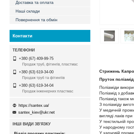
Доставка та оплата
Наші склади
Повернення та обмін
Контакти
+380 (67) 409-99-75
Продаж труб, фітингів, пластмас
Стрижень Капро
+380 (63) 619-34-00
Продаж труб та фітингіів
Пруток поліамід
+380 (63) 619-34-04
Поліаміди викори
Продаж інженерних пластмас
Поліамід з добав
Поліамід також м
З поліаміду виго
https://santex.ua/
У медичній проми
santex_kiev@ukr.net
вигляді лаків при
У текстильній про
ІНШІ ВИДИ ЗВ'ЯЗКУ
У народному госпо
У харчовій проми
Відділ продажу пластиків