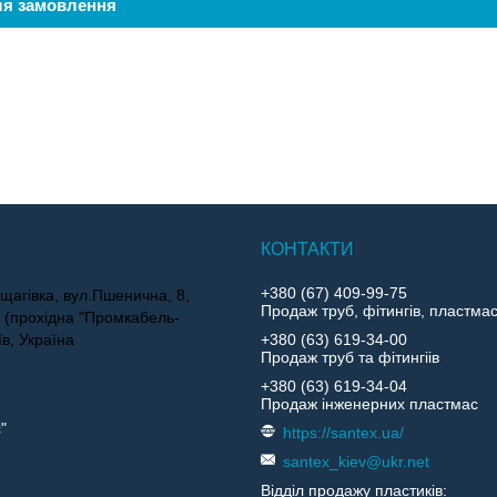
ля замовлення
+380 (67) 409-99-75
щагівка, вул.Пшенична, 8,
Продаж труб, фітингів, пластма
4 (прохідна "Промкабель-
їв, Україна
+380 (63) 619-34-00
Продаж труб та фітингіів
+380 (63) 619-34-04
Продаж інженерних пластмас
"
https://santex.ua/
santex_kiev@ukr.net
Відділ продажу пластиків