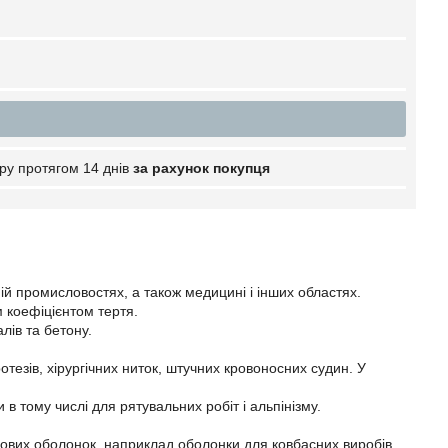
ру протягом 14 днів
за рахунок покупця
ій промисловостях, а також медицині і інших областях.
 коефіцієнтом тертя.
лів та бетону.
тезів, хірургічних ниток, штучних кровоносних судин. У
 в тому числі для рятувальних робіт і альпінізму.
рових оболонок, наприклад оболонки для ковбасних виробів.