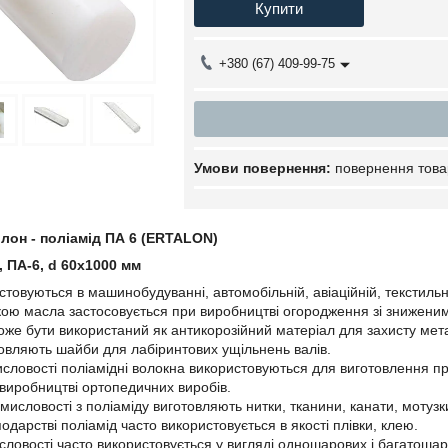
Купити
+380 (67) 409-99-75
повернення това
лон - поліамід ПА 6 (ERTALON)
, ПА-6, d 60х1000 мм
стовуються в машинобудуванні, автомобільній, авіаційній, текстильн
кою масла застосовується при виробництві огородження зі зниженим
оже бути використаний як антикорозійний матеріал для захисту мета
товляють шайби для лабіринтових ущільнень валів.
словості поліамідні волокна використовуються для виготовлення про
 виробництві ортопедичних виробів.
мисловості з поліаміду виготовляють нитки, тканини, канати, мотузки
дарстві поліамід часто використовується в якості плівки, клею.
словості часто використовується у вигляді одношарових і багатоша