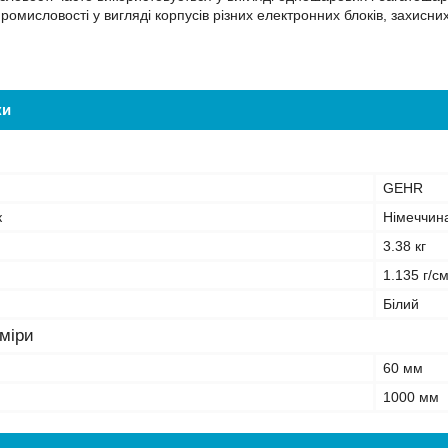
ромисловості у вигляді корпусів різних електронних блоків, захисних
ки
GEHR
к
Німеччин
3.38 кг
1.135 г/с
Білий
зміри
60 мм
1000 мм