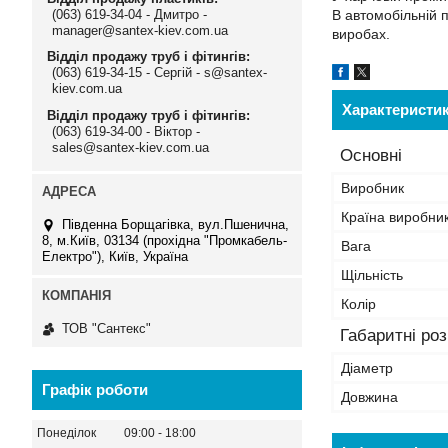
(063) 619-34-04 - Дмитро -
В автомобільній п
manager@santex-kiev.com.ua
виробах.
Відділ продажу труб і фітингів
(063) 619-34-15 - Сергій - s@santex-
kiev.com.ua
Характеристи
Відділ продажу труб і фітингів
(063) 619-34-00 - Віктор -
sales@santex-kiev.com.ua
Основні
Виробник
Країна виробни
Південна Борщагівка, вул.Пшенична,
8, м.Київ, 03134 (прохідна "Промкабель-
Вага
Електро"), Київ, Україна
Щільність
Колір
ТОВ "Сантекс"
Габаритні ро
Діаметр
Графік роботи
Довжина
Понеділок
09:00
18:00