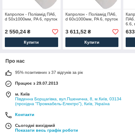
Капролон - Поліамід ПА6,
Капролон - Поліамід ПА6,
Капр
d 50х1000мм, PA 6, пруток
d 60х1000мм, PA 6, пруток
ПА6.
6.6,
2 550,24
3 611,52
633
₴
₴
Купити
Купити
Про нас
95% позитивних з 37 відгуків за рік
Працює з 29.07.2013
м. Київ
Південна Борщагівка, вул.Пшенична, 8, м.Київ, 03134
(прохідна "Промкабель-Електро"), Київ, Україна
Контакти
Сьогодні вихідний
Показати весь графік роботи