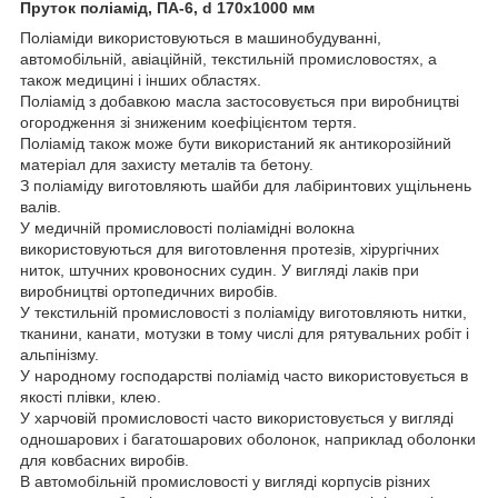
Пруток поліамід, ПА-6, d 170х1000 мм
Поліаміди використовуються в машинобудуванні,
автомобільній, авіаційній, текстильній промисловостях, а
також медицині і інших областях.
Поліамід з добавкою масла застосовується при виробництві
огородження зі зниженим коефіцієнтом тертя.
Поліамід також може бути використаний як антикорозійний
матеріал для захисту металів та бетону.
З поліаміду виготовляють шайби для лабіринтових ущільнень
валів.
У медичній промисловості поліамідні волокна
використовуються для виготовлення протезів, хірургічних
ниток, штучних кровоносних судин. У вигляді лаків при
виробництві ортопедичних виробів.
У текстильній промисловості з поліаміду виготовляють нитки,
тканини, канати, мотузки в тому числі для рятувальних робіт і
альпінізму.
У народному господарстві поліамід часто використовується в
якості плівки, клею.
У харчовій промисловості часто використовується у вигляді
одношарових і багатошарових оболонок, наприклад оболонки
для ковбасних виробів.
В автомобільній промисловості у вигляді корпусів різних