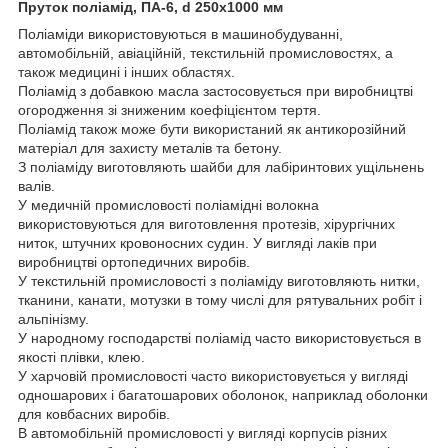
Пруток поліамід, ПА-6, d 250х1000 мм
Поліаміди використовуються в машинобудуванні,
автомобільній, авіаційній, текстильній промисловостях, а
також медицині і інших областях.
Поліамід з добавкою масла застосовується при виробництві
огородження зі зниженим коефіцієнтом тертя.
Поліамід також може бути використаний як антикорозійний
матеріал для захисту металів та бетону.
З поліаміду виготовляють шайби для лабіринтових ущільнень
валів.
У медичній промисловості поліамідні волокна
використовуються для виготовлення протезів, хірургічних
ниток, штучних кровоносних судин. У вигляді лаків при
виробництві ортопедичних виробів.
У текстильній промисловості з поліаміду виготовляють нитки,
тканини, канати, мотузки в тому числі для рятувальних робіт і
альпінізму.
У народному господарстві поліамід часто використовується в
якості плівки, клею.
У харчовій промисловості часто використовується у вигляді
одношарових і багатошарових оболонок, наприклад оболонки
для ковбасних виробів.
В автомобільній промисловості у вигляді корпусів різних