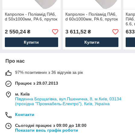
Капролон - Поліамід ПА6,
Капролон - Поліамід ПА6,
Капр
d 50х1000мм, PA 6, пруток
d 60х1000мм, PA 6, пруток
ПА6.
6.6,
2 550,24
3 611,52
633
₴
₴
Купити
Купити
Про нас
97% позитивних з 36 відгуків за рік
Працює з 29.07.2013
м. Київ
Південна Борщагівка, вул.Пшенична, 8, м.Київ, 03134
(прохідна "Промкабель-Електро"), Київ, Україна
Контакти
Сьогодні працює з 09:00 до 18:00
Показати весь графік роботи