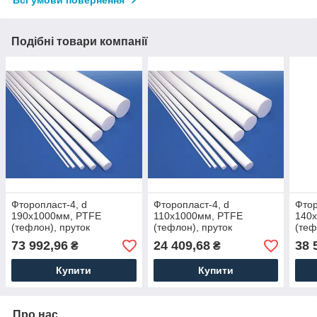
Подібні товари компанії
Фторопласт-4, d
Фторопласт-4, d
Фтор
190х1000мм, PTFE
110х1000мм, PTFE
140
(тефлон), пруток
(тефлон), пруток
(теф
73 992,96
24 409,68
38 
₴
₴
Купити
Купити
Про нас