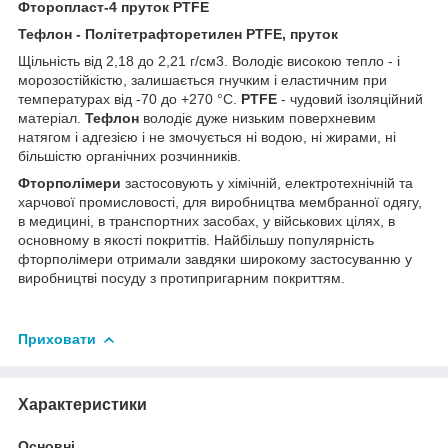
Фторопласт-4 пруток PTFE
Тефлон - Політетрафторетилен PTFE, пруток
Щільність від 2,18 до 2,21 г/см3. Володіє високою тепло - і
морозостійкістю, залишається гнучким і еластичним при
температурах від -70 до +270 °C.
PTFE
- чудовий ізоляційний
матеріал.
Тефлон
володіє дуже низьким поверхневим
натягом і адгезією і не змочується ні водою, ні жирами, ні
більшістю органічних розчинників.
Фторполімери
застосовують у хімічній, електротехнічній та
харчової промисловості, для виробництва мембранної одягу,
в медицині, в транспортних засобах, у військових цілях, в
основному в якості покриттів. Найбільшу популярність
фторполімери отримали завдяки широкому застосуванню у
виробництві посуду з протипригарним покриттям.
Приховати
Характеристики
Основні