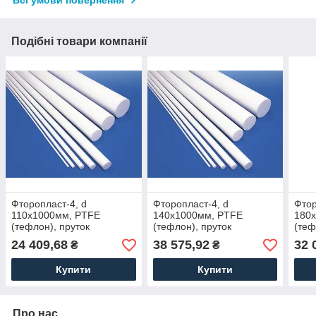
Подібні товари компанії
Фторопласт-4, d
Фторопласт-4, d
Фтор
110х1000мм, PTFE
140х1000мм, PTFE
180
(тефлон), пруток
(тефлон), пруток
(теф
24 409,68
38 575,92
32 
₴
₴
Купити
Купити
Про нас