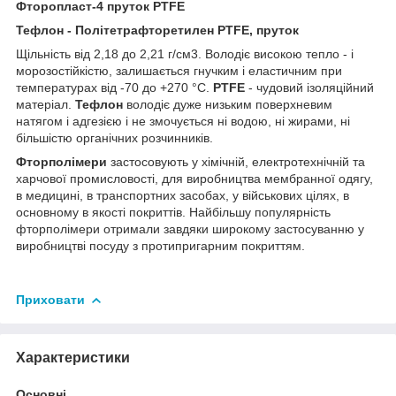
Фторопласт-4 пруток PTFE
Тефлон - Політетрафторетилен PTFE, пруток
Щільність від 2,18 до 2,21 г/см3. Володіє високою тепло - і
морозостійкістю, залишається гнучким і еластичним при
температурах від -70 до +270 °C.
PTFE
- чудовий ізоляційний
матеріал.
Тефлон
володіє дуже низьким поверхневим
натягом і адгезією і не змочується ні водою, ні жирами, ні
більшістю органічних розчинників.
Фторполімери
застосовують у хімічній, електротехнічній та
харчової промисловості, для виробництва мембранної одягу,
в медицині, в транспортних засобах, у військових цілях, в
основному в якості покриттів. Найбільшу популярність
фторполімери отримали завдяки широкому застосуванню у
виробництві посуду з протипригарним покриттям.
Приховати
Характеристики
Основні