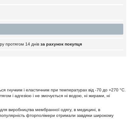
ру протягом 14 днів
за рахунок покупця
ться гнучким і еластичним при температурах від -70 до +270 °C.
гом і адгезією і не змочується ні водою, ні жирами, ні
, для виробництва мембранної одягу, в медицині, в
шу популярність фторполімери отримали завдяки широкому