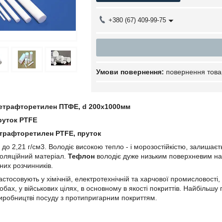
+380 (67) 409-99-75
повернення това
етрафторетилен ПТФЕ, d 200х1000мм
руток PTFE
етрафторетилен PTFE, пруток
8 до 2,21 г/см3. Володіє високою тепло - і морозостійкістю, залишає
золяційний матеріал.
Тефлон
володіє дуже низьким поверхневим натя
них розчинників.
астосовують у хімічній, електротехнічній та харчової промисловості
обах, у військових цілях, в основному в якості покриттів. Найбіль
иробництві посуду з протипригарним покриттям.