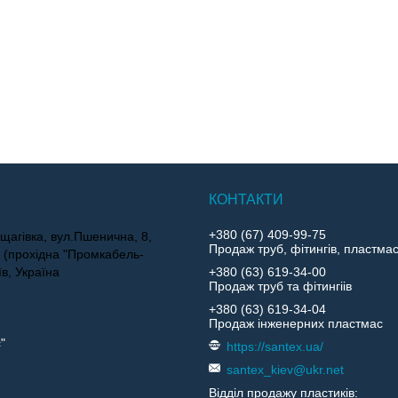
+380 (67) 409-99-75
щагівка, вул.Пшенична, 8,
Продаж труб, фітингів, пластма
4 (прохідна "Промкабель-
їв, Україна
+380 (63) 619-34-00
Продаж труб та фітингіів
+380 (63) 619-34-04
Продаж інженерних пластмас
"
https://santex.ua/
santex_kiev@ukr.net
Відділ продажу пластиків