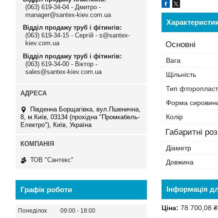
(063) 619-34-04 - Дмитро -
manager@santex-kiev.com.ua
Характеристи
Відділ продажу труб і фітингів
(063) 619-34-15 - Сергій - s@santex-
kiev.com.ua
Основні
Відділ продажу труб і фітингів
Вага
(063) 619-34-00 - Віктор -
sales@santex-kiev.com.ua
Щільність
Тип фторопласт
Форма сировини
Південна Борщагівка, вул.Пшенична,
Колір
8, м.Київ, 03134 (прохідна "Промкабель-
Електро"), Київ, Україна
Габаритні ро
Діаметр
ТОВ "Сантекс"
Довжина
Інформація д
Графік роботи
Ціна:
78 700,08 ₴
Понеділок
09:00
18:00