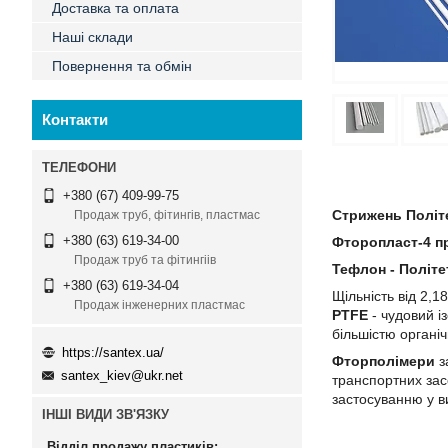
Доставка та оплата
Наші склади
Повернення та обмін
Контакти
+380 (67) 409-99-75
Стрижень Політ
Продаж труб, фітингів, пластмас
+380 (63) 619-34-00
Фторопласт-4 п
Продаж труб та фітингіів
Тефлон - Політ
+380 (63) 619-34-04
Щільність від 2,1
Продаж інженерних пластмас
PTFE
- чудовий і
більшістю органіч
https://santex.ua/
Фторполімери
з
santex_kiev@ukr.net
транспортних зас
застосуванню у в
ІНШІ ВИДИ ЗВ'ЯЗКУ
Відділ продажу пластиків