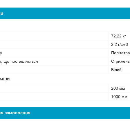
ки
72.22 кг
2.2 г/см3
у
Політетр
, що поставляється
Стрижень
Білий
зміри
200 мм
1000 мм
ля замовлення