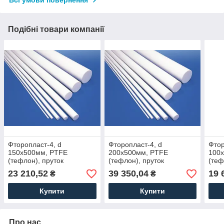
Подібні товари компанії
Фторопласт-4, d
Фторопласт-4, d
Фтор
150х500мм, PTFE
200х500мм, PTFE
100
(тефлон), пруток
(тефлон), пруток
(теф
23 210,52
39 350,04
19 
₴
₴
Купити
Купити
Про нас