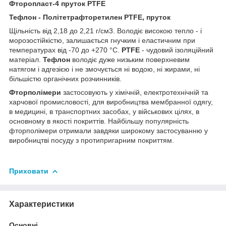
Фторопласт-4 пруток PTFE
Тефлон - Політетрафторетилен PTFE, пруток
Щільність від 2,18 до 2,21 г/см3. Володіє високою тепло - і
морозостійкістю, залишається гнучким і еластичним при
температурах від -70 до +270 °C.
PTFE
- чудовий ізоляційний
матеріал.
Тефлон
володіє дуже низьким поверхневим
натягом і адгезією і не змочується ні водою, ні жирами, ні
більшістю органічних розчинників.
Фторполімери
застосовують у хімічній, електротехнічній та
харчової промисловості, для виробництва мембранної одягу,
в медицині, в транспортних засобах, у військових цілях, в
основному в якості покриттів. Найбільшу популярність
фторполімери отримали завдяки широкому застосуванню у
виробництві посуду з протипригарним покриттям.
Приховати
Характеристики
Основні