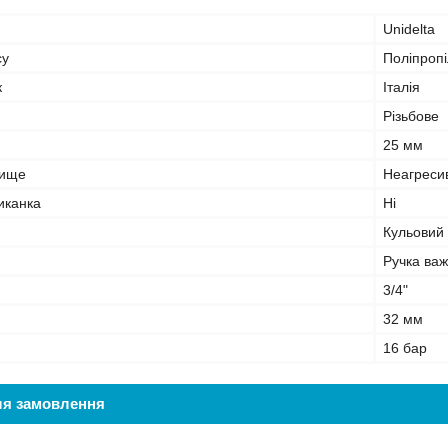
Unidelta
су
Поліпроп
к
Італія
Різьбове
25 мм
вище
Неагреси
иканка
Ні
Кульовий
Ручка важ
3/4"
32 мм
16 бар
ля замовлення