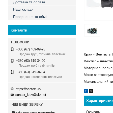
Доставка та оплата
Наші склади
Повернення та обмін
Контакти
+380 (67) 409-99-75
Кран - Вентиль 
Продаж труб, фітингів, пластмас
+380 (63) 619-34-00
Вентиль пласти
Продаж труб та фітингіів
Материал: полип
+380 (63) 619-34-04
Може застосовува
Продаж інженерних пластмас
Максимальний тис
https://santex.ua/
santex_kiev@ukr.net
Характеристи
ІНШІ ВИДИ ЗВ'ЯЗКУ
Основні
Відділ продажу пластиків