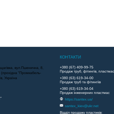
+380 (67) 409-99-75
щагівка, вул.Пшенична, 8,
Продаж труб, фітингів, пластма
4 (прохідна "Промкабель-
їв, Україна
+380 (63) 619-34-00
Продаж труб та фітингіів
+380 (63) 619-34-04
Продаж інженерних пластмас
"
https://santex.ua/
santex_kiev@ukr.net
Відділ продажу пластиків