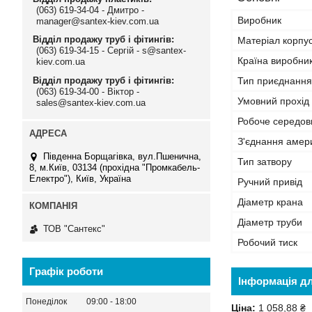
(063) 619-34-04 - Дмитро -
Виробник
manager@santex-kiev.com.ua
Відділ продажу труб і фітингів
Матеріал корпу
(063) 619-34-15 - Сергій - s@santex-
Країна виробни
kiev.com.ua
Відділ продажу труб і фітингів
Тип приєднання
(063) 619-34-00 - Віктор -
Умовний прохід
sales@santex-kiev.com.ua
Робоче середо
З'єднання амер
Південна Борщагівка, вул.Пшенична,
Тип затвору
8, м.Київ, 03134 (прохідна "Промкабель-
Електро"), Київ, Україна
Ручний привід
Діаметр крана
Діаметр труби
ТОВ "Сантекс"
Робочий тиск
Графік роботи
Інформація д
Понеділок
09:00
18:00
Ціна:
1 058,88 ₴