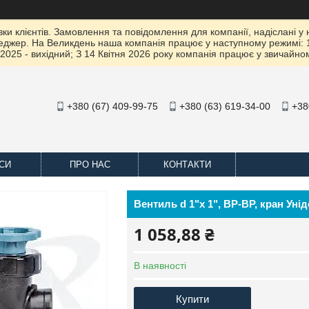
 клієнтів. Замовлення та повідомлення для компанії, надіслані у не
жер. На Великдень наша компанія працює у наступному режимі: 10 К
2025 - вихідний; З 14 Квітня 2026 року компанія працює у звичайно
+380 (67) 409-99-75
+380 (63) 619-34-00
+38
СИ
ПРО НАС
КОНТАКТИ
Вентиль d 1"x 1", ВР-ВР, кран Уні
1 058,88 ₴
В наявності
Купити