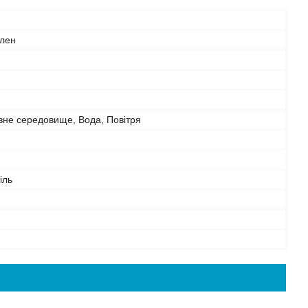
ілен
вне середовище, Вода, Повітря
іль