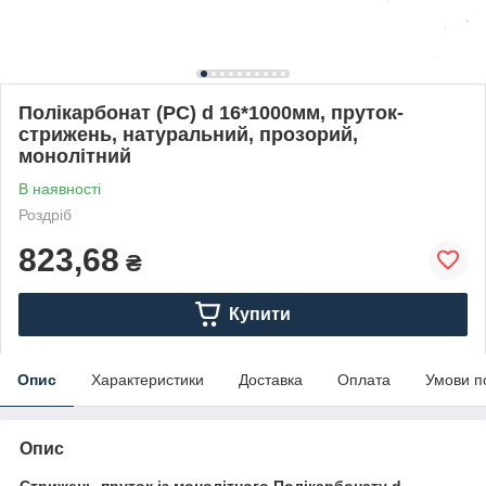
Полікарбонат (PC) d 16*1000мм, пруток-
стрижень, натуральний, прозорий,
монолітний
В наявності
Роздріб
823,68
₴
Купити
Опис
Характеристики
Доставка
Оплата
Умови п
Опис
Стрижень-пруток із монолітного Полікарбонату d