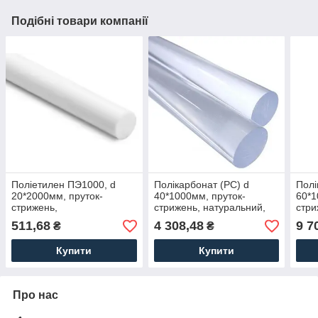
Подібні товари компанії
Поліетилен ПЭ1000, d
Полікарбонат (PC) d
Полі
20*2000мм, пруток-
40*1000мм, пруток-
60*1
стрижень,
стрижень, натуральний,
стри
надвисокомолекулярний
прозорий, монолітний
проз
511,68
4 308,48
9 7
₴
₴
(НВМПЕ PE-1000)
Купити
Купити
Про нас