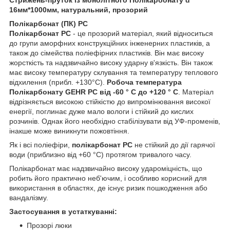
16мм*1000мм, натуральний, прозорий
Полікарбонат (ПК) PC
Полікарбонат PC
- це прозорий матеріал, який відноситься
до групи аморфних конструкційних інженерних пластиків, а
також до сімейства поліефірних пластиків. Він має високу
жорсткість та надзвичайно високу ударну в'язкість. Він також
має високу температуру склування та температуру теплового
відхилення (прибл. +130°C).
Робоча температура
Полікарбонату GEHR PC від -60 ° C до +120 ° C
. Матеріал
відрізняється високою стійкістю до випромінювання високої
енергії, поглинає дуже мало вологи і стійкий до кислих
розчинів. Однак його необхідно стабілізувати від УФ-променів,
інакше може виникнути пожовтіння.
Як і всі поліефіри,
полікарбонат PC
не стійкий до дії гарячої
води (приблизно від +60 °C) протягом тривалого часу.
Полікарбонат має надзвичайно високу удароміцність, що
робить його практично неб'ючим, і особливо корисний для
використання в областях, де існує ризик пошкодження або
вандалізму.
Застосування в устаткуванні:
Прозорі люки