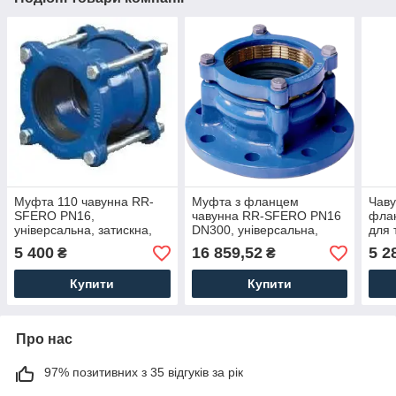
Муфта 110 чавунна RR-
Муфта з фланцем
Чаву
SFERO PN16,
чавунна RR-SFERO PN16
фла
універсальна, затискна,
DN300, універсальна,
для 
труба-труба
затискна, труба-фланец
5 400
16 859,52
5 2
₴
₴
Купити
Купити
Про нас
97% позитивних з 35 відгуків за рік