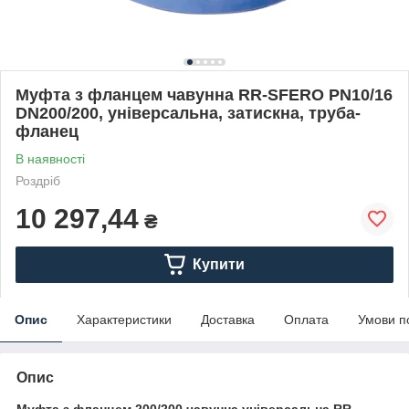
Муфта з фланцем чавунна RR-SFERO PN10/16
DN200/200, універсальна, затискна, труба-
фланец
В наявності
Роздріб
10 297,44
₴
Купити
Опис
Характеристики
Доставка
Оплата
Умови п
Опис
Муфта з фланцем 200/200 чавунна універсальна RR-