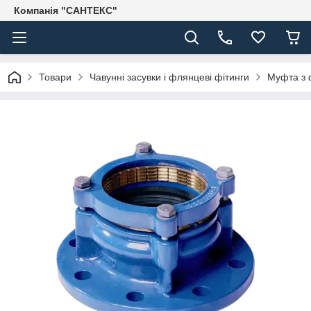
Компанія "САНТЕКС"
Товари
Чавунні засувки і флянцеві фітинги
Муфта з 