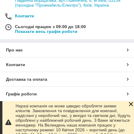
Південна Борщагівка, вул.Пшенична, 8, м.Київ, 03134
(прохідна "Промкабель-Електро"), Київ, Україна
Контакти
Сьогодні працює з 09:00 до 18:00
Показати весь графік роботи
Про нас
Контакти
Доставка та оплата
Графік роботи
Наразі компанія не може швидко обробляти заявки
Повна версія сайту
клієнтів. Замовлення та повідомлення для компанії,
надіслані у неробочий час, у вихідні та святкові дні, будуть
оброблені у найближчий робочий день. З Вами зв'яжеться
Сайт створено на маркетплейсі
Prom.ua
менеджер. На Великдень наша компанія працює у
наступному режимі: 10 Квітня 2026 – короткий день (до