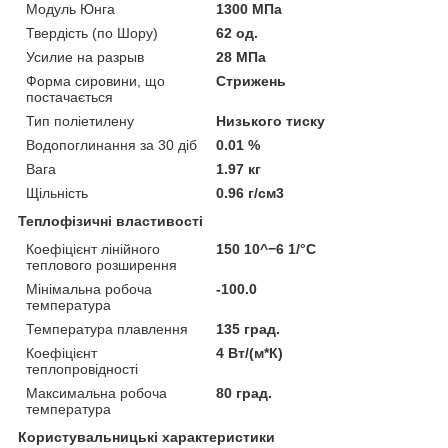
Модуль Юнга
1300 МПа
Твердість (по Шору)
62 од.
Усилие на разрыв
28 МПа
Форма сировини, що
Стрижень
постачається
Тип поліетилену
Низького тиску
Водопоглинання за 30 діб
0.01 %
Вага
1.97 кг
Щільність
0.96 г/см3
Теплофізичні властивості
Коефіцієнт лінійного
150 10^−6 1/°C
теплового розширення
Мінімальна робоча
-100.0
температура
Температура плавлення
135 град.
Коефіцієнт
4 Вт/(м*К)
теплопровідності
Максимальна робоча
80 град.
температура
Користувальницькі характеристики