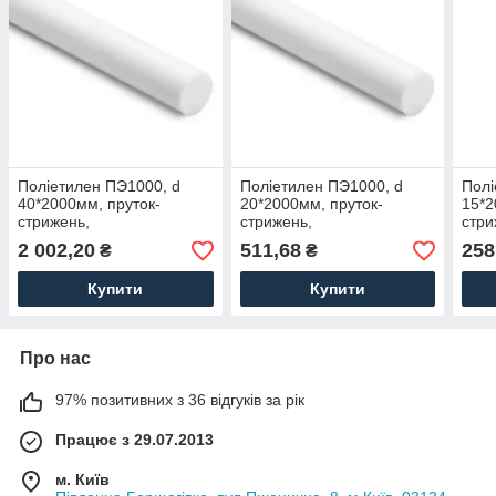
Поліетилен ПЭ1000, d
Поліетилен ПЭ1000, d
Полі
40*2000мм, пруток-
20*2000мм, пруток-
15*2
стрижень,
стрижень,
стри
надвисокомолекулярний
надвисокомолекулярний
вис
2 002,20
511,68
258
₴
₴
(НВМПЕ PE-1000) білий
(НВМПЕ PE-1000)
(ВМ
Купити
Купити
Про нас
97% позитивних з 36 відгуків за рік
Працює з 29.07.2013
м. Київ