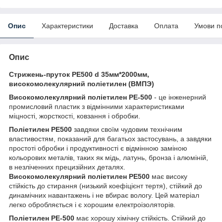
Опис
Характеристики
Доставка
Оплата
Умови п
Опис
Стрижень-пруток PE500 d 35мм*2000мм,
високомолекулярний поліетилен (ВМПЭ)
Високомолекулярний поліетилен PE-500
- це інженерний
промисловий пластик з відмінними характеристиками
міцності, жорсткості, ковзання і обробки.
Поліетилен PE500
завдяки своїм чудовим технічним
властивостям, показаний для багатьох застосувань, а завдяки
простоті обробки і продуктивності є відмінною заміною
кольорових металів, таких як мідь, латунь, бронза і алюміній,
в незліченних прецизійних деталях.
Високомолекулярний поліетилен PE500
має високу
стійкість до стирання (низький коефіцієнт тертя), стійкий до
динамічних навантажень і не вбирає вологу. Цей матеріал
легко обробляється і є хорошим електроізоляторів.
Поліетилен PE-500
має хорошу хімічну стійкість. Стійкий до