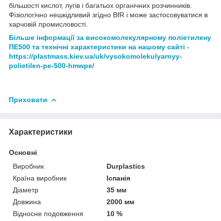
більшості кислот, лугів і багатьох органічних розчинників.
Фізіологічно нешкідливий згідно BfR і може застосовуватися в
харчовій промисловості.
Більше інформації за високомолекулярному поліетилену
ПЕ500 та технічні характеристики на нашому сайті -
https://plastmass.kiev.ua/uk/vysokomolekulyarnyy-
polietilen-pe-500-hmwpe/
Приховати
Характеристики
Основні
Виробник
Durplastics
Країна виробник
Іспанія
Діаметр
35 мм
Довжина
2000 мм
Відносне подовження
10 %