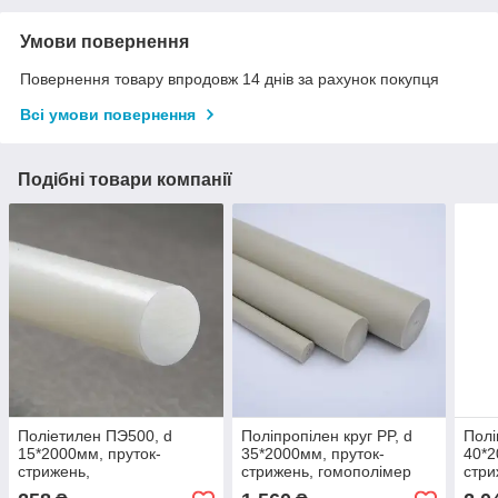
Умови повернення
Повернення товару впродовж 14 днів за рахунок покупця
Всі умови повернення
Подібні товари компанії
Поліетилен ПЭ500, d
Поліпропілен круг PP, d
Полі
15*2000мм, пруток-
35*2000мм, пруток-
40*2
стрижень,
стрижень, гомополімер
стри
високомолекулярний
(PP-H) GEHR, світло-сірий
(PP-