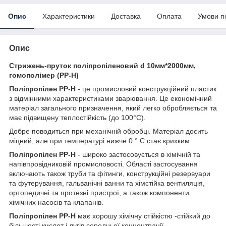
Опис
Характеристики
Доставка
Оплата
Умови п
Опис
Стрижень-пруток поліпропіленовий d 10мм*2000мм,
гомополімер (PP-H)
Поліпропілен PP-H
- це промисловий конструкційний пластик
з відмінними характеристиками зварювання. Це економічний
матеріал загального призначення, який легко обробляється та
має підвищену теплостійкість (до 100°С).
Добре поводиться при механічній обробці. Матеріал досить
міцний, але при температурі нижче 0 ° С стає крихким.
Поліпропілен PP-H
- широко застосовується в хімічній та
напівпровідниковій промисловості. Області застосування
включають також труби та фітинги, конструкційні резервуари
та футерування, гальванічні ванни та хімстійка вентиляція,
ортопедичні та протезні пристрої, а також компоненти
хімічних насосів та клапанів.
Поліпропілен PP-H
має хорошу хімічну стійкістю -стійкий до
більшості кислот і лугів середньої концентрації.