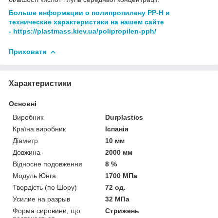
Больше информации о полипропилену PP-H и
технические характеристики на нашем сайте
-
https://plastmass.kiev.ua/polipropilen-pph/
Приховати
Характеристики
Основні
Виробник
Durplastics
Країна виробник
Іспанія
Діаметр
10 мм
Довжина
2000 мм
Відносне подовження
8 %
Модуль Юнга
1700 МПа
Твердість (по Шору)
72 од.
Усилие на разрыв
32 МПа
Форма сировини, що
Стрижень