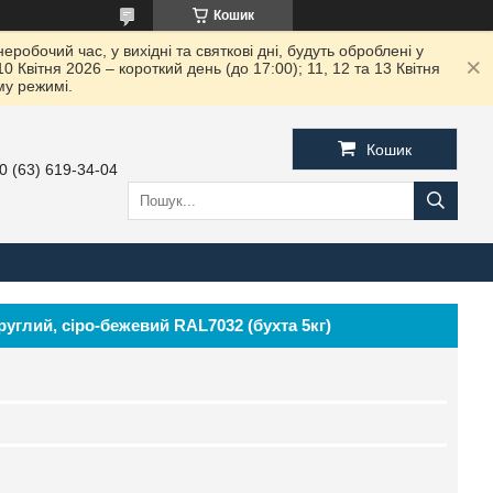
Кошик
робочий час, у вихідні та святкові дні, будуть оброблені у
вітня 2026 – короткий день (до 17:00); 11, 12 та 13 Квітня
му режимі.
Кошик
0 (63) 619-34-04
углий, сіро-бежевий RAL7032 (бухта 5кг)