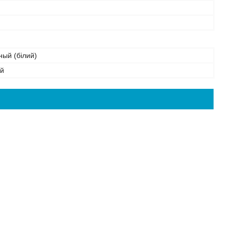
ый (білий)
ий