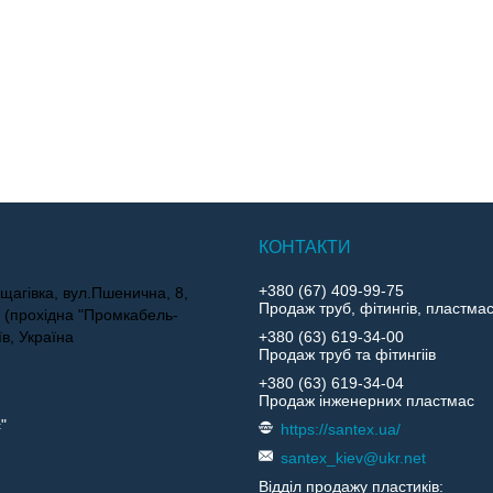
+380 (67) 409-99-75
щагівка, вул.Пшенична, 8,
Продаж труб, фітингів, пластма
4 (прохідна "Промкабель-
їв, Україна
+380 (63) 619-34-00
Продаж труб та фітингіів
+380 (63) 619-34-04
Продаж інженерних пластмас
"
https://santex.ua/
santex_kiev@ukr.net
Відділ продажу пластиків