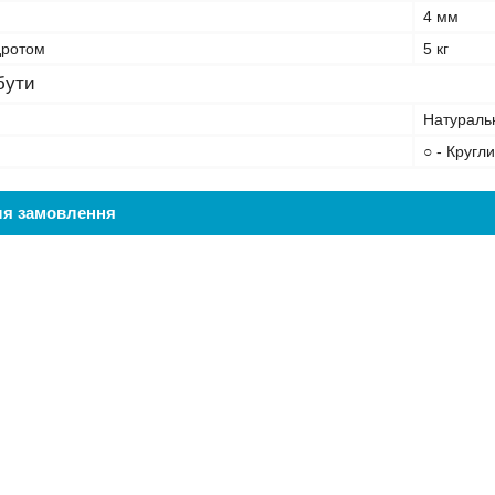
4 мм
дротом
5 кг
бути
Натуральн
○ - Кругл
ля замовлення