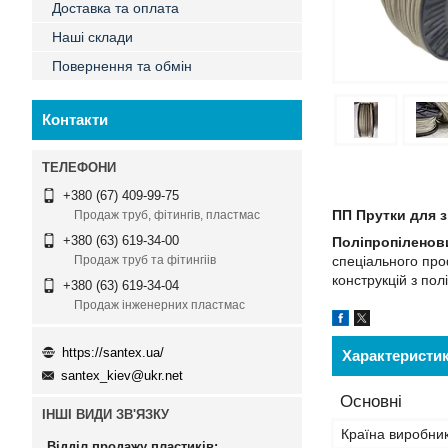
Доставка та оплата
Наші склади
Повернення та обмін
Контакти
+380 (67) 409-99-75
ПП Прутки для 
Продаж труб, фітингів, пластмас
+380 (63) 619-34-00
Поліпропіленов
спеціального про
Продаж труб та фітингіів
конструкцій з пол
+380 (63) 619-34-04
Продаж інженерних пластмас
https://santex.ua/
Характеристи
santex_kiev@ukr.net
Основні
ІНШІ ВИДИ ЗВ'ЯЗКУ
Країна виробни
Відділ продажу пластиків