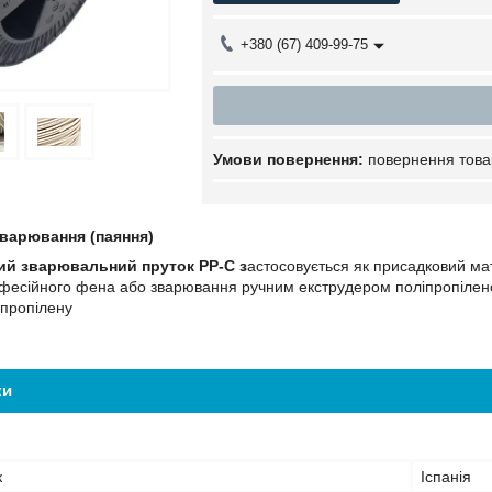
+380 (67) 409-99-75
повернення това
зварювання (паяння)
ий зварювальний пруток PP-C з
астосовується як присадковий ма
фесійного фена або зварювання ручним екструдером поліпропіленових
іпропілену
ки
к
Іспанія