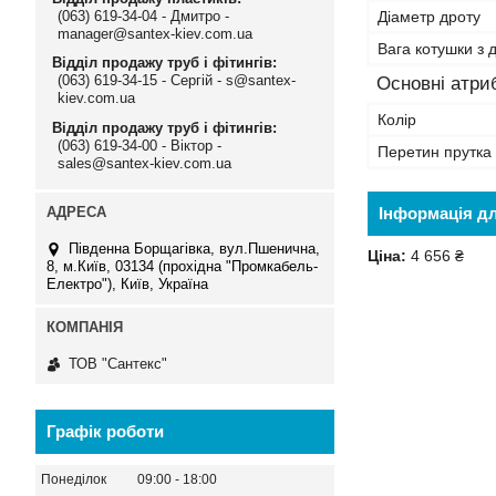
(063) 619-34-04 - Дмитро -
Діаметр дроту
manager@santex-kiev.com.ua
Вага котушки з 
Відділ продажу труб і фітингів
(063) 619-34-15 - Сергій - s@santex-
Основні атри
kiev.com.ua
Колір
Відділ продажу труб і фітингів
(063) 619-34-00 - Віктор -
Перетин прутка
sales@santex-kiev.com.ua
Інформація д
Південна Борщагівка, вул.Пшенична,
Ціна:
4 656 ₴
8, м.Київ, 03134 (прохідна "Промкабель-
Електро"), Київ, Україна
ТОВ "Сантекс"
Графік роботи
Понеділок
09:00
18:00