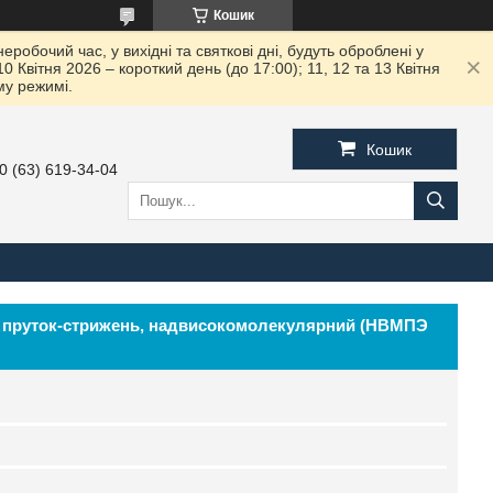
Кошик
робочий час, у вихідні та святкові дні, будуть оброблені у
вітня 2026 – короткий день (до 17:00); 11, 12 та 13 Квітня
му режимі.
Кошик
0 (63) 619-34-04
м, пруток-стрижень, надвисокомолекулярний (НВМПЭ