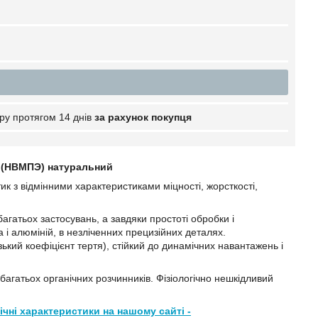
ру протягом 14 днів
за рахунок покупця
 (НВМПЭ) натуральний
к з відмінними характеристиками міцності, жорсткості,
гатьох застосувань, а завдяки простоті обробки і
а і алюміній, в незліченних прецизійних деталях.
зький коефіцієнт тертя), стійкий до динамічних навантажень і
 і багатьох органічних розчинників. Фізіологічно нешкідливий
чні характеристики на нашому сайті -