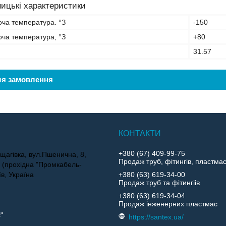
ицькі характеристики
оча температура. °З
-150
оча температура, °З
+80
31.57
ля замовлення
+380 (67) 409-99-75
щагівка, вул.Пшенична, 8,
Продаж труб, фітингів, пластма
4 (прохідна "Промкабель-
їв, Україна
+380 (63) 619-34-00
Продаж труб та фітингіів
+380 (63) 619-34-04
Продаж інженерних пластмас
"
https://santex.ua/