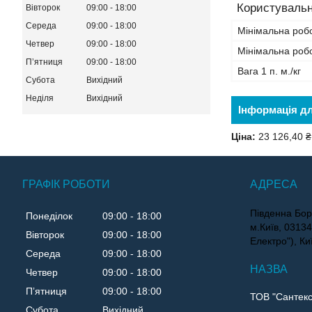
Користувальн
Вівторок
09:00
18:00
Середа
09:00
18:00
Мінімальна роб
Четвер
09:00
18:00
Мінімальна роб
Пʼятниця
09:00
18:00
Вага 1 п. м./кг
Субота
Вихідний
Неділя
Вихідний
Інформація д
Ціна:
23 126,40 ₴
ГРАФІК РОБОТИ
Південна Бор
Понеділок
09:00
18:00
м.Київ, 0313
Вівторок
09:00
18:00
Електро"), Ки
Середа
09:00
18:00
Четвер
09:00
18:00
Пʼятниця
09:00
18:00
ТОВ "Сантекс
Субота
Вихідний