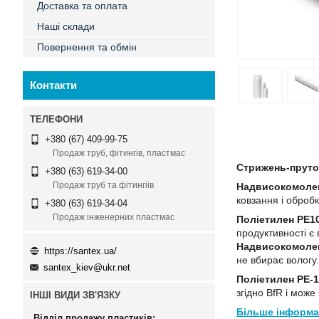
Доставка та оплата
Наші склади
Повернення та обмін
Контакти
+380 (67) 409-99-75
Продаж труб, фітингів, пластмас
Стрижень-пруто
+380 (63) 619-34-00
Продаж труб та фітингіів
Надвисокомолек
ковзання і обробк
+380 (63) 619-34-04
Продаж інженерних пластмас
Поліетилен PE1
продуктивності є 
Надвисокомолек
https://santex.ua/
не вбирає вологу
santex_kiev@ukr.net
Поліетилен PE-
згідно BfR і може
ІНШІ ВИДИ ЗВ'ЯЗКУ
Більше інформац
Відділ продажу пластиків