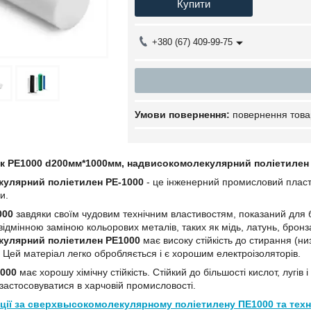
Купити
+380 (67) 409-99-75
повернення това
к PE1000 d200мм*1000мм, надвисокомолекулярний поліетилен
улярний поліетилен PE-1000
- це інженерний промисловий пласти
и.
000
завдяки своїм чудовим технічним властивостям, показаний для ба
відмінною заміною кольорових металів, таких як мідь, латунь, бронз
улярний поліетилен PE1000
має високу стійкість до стирання (ни
. Цей матеріал легко обробляється і є хорошим електроізоляторів.
1000
має хорошу хімічну стійкість. Стійкий до більшості кислот, лугів
 застосовуватися в харчовій промисловості.
ії за сверхвысокомолекулярному поліетилену ПЕ1000 та техні