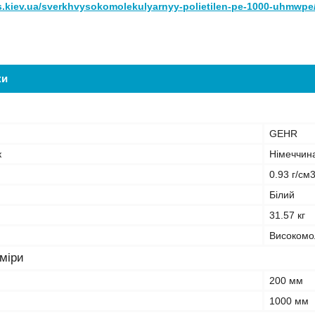
ss.kiev.ua/sverkhvysokomolekulyarnyy-polietilen-pe-1000-uhmwpe
ки
GEHR
к
Німеччин
0.93 г/см
Білий
31.57 кг
Високомо
зміри
200 мм
1000 мм