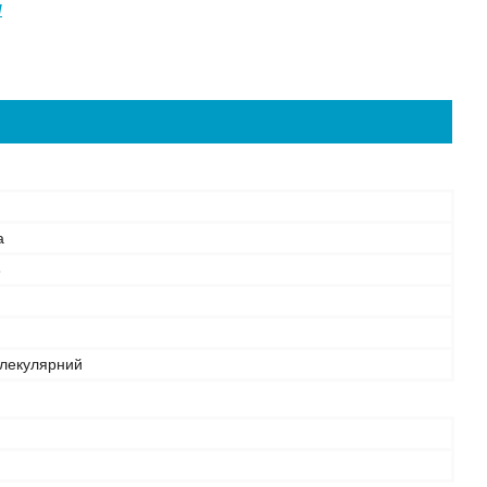
/
а
3
лекулярний