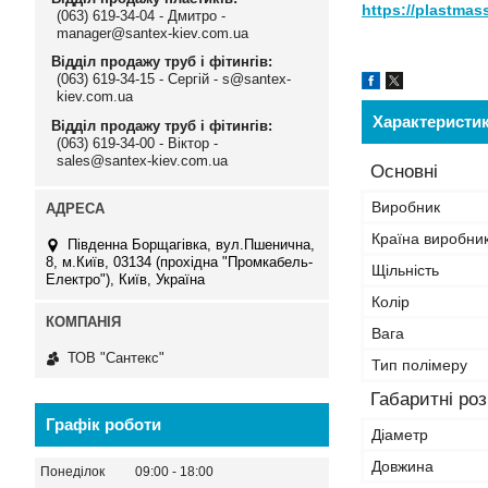
https://plastma
(063) 619-34-04 - Дмитро -
manager@santex-kiev.com.ua
Відділ продажу труб і фітингів
(063) 619-34-15 - Сергій - s@santex-
kiev.com.ua
Характеристи
Відділ продажу труб і фітингів
(063) 619-34-00 - Віктор -
sales@santex-kiev.com.ua
Основні
Виробник
Країна виробни
Південна Борщагівка, вул.Пшенична,
8, м.Київ, 03134 (прохідна "Промкабель-
Щільність
Електро"), Київ, Україна
Колір
Вага
ТОВ "Сантекс"
Тип полімеру
Габаритні ро
Графік роботи
Діаметр
Довжина
Понеділок
09:00
18:00