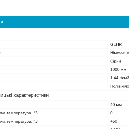
ки
GEHR
к
Німеччин
Сірий
1000 мм
1.44 г/см
Полівініл
ицькі характеристики
40 мм
оча температура. °З
0
оча температура, °З
+60