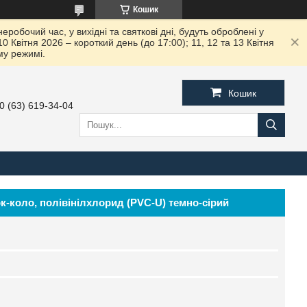
Кошик
робочий час, у вихідні та святкові дні, будуть оброблені у
вітня 2026 – короткий день (до 17:00); 11, 12 та 13 Квітня
му режимі.
Кошик
0 (63) 619-34-04
к-коло, полівінілхлорид (PVC-U) темно-сірий