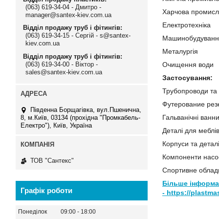
(063) 619-34-04 - Дмитро -
Харчова промисл
manager@santex-kiev.com.ua
Електротехніка
Відділ продажу труб і фітингів
(063) 619-34-15 - Сергій - s@santex-
Машинобудуванн
kiev.com.ua
Металургія
Відділ продажу труб і фітингів
(063) 619-34-00 - Віктор -
Очищення води
sales@santex-kiev.com.ua
Застосування:
Трубопроводи та 
Футерование рез
Південна Борщагівка, вул.Пшенична,
Гальванічні ванн
8, м.Київ, 03134 (прохідна "Промкабель-
Електро"), Київ, Україна
Деталі для меблі
Корпуси та деталі
Компоненти насо
ТОВ "Сантекс"
Спортивне облад
Більше інформац
Графік роботи
-
https://plastma
Понеділок
09:00
18:00