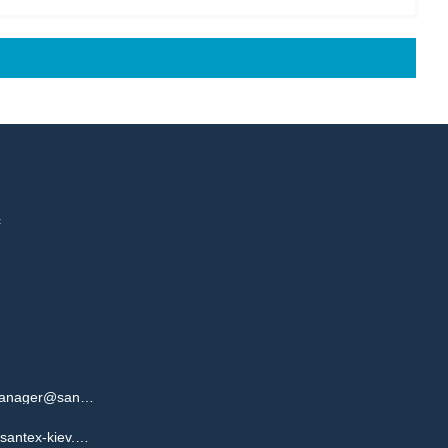
с
(063) 619-34-04 - Дмитро - manager@santex-kiev.com.ua
(063) 619-34-15 - Сергій - s@santex-kiev.com.ua