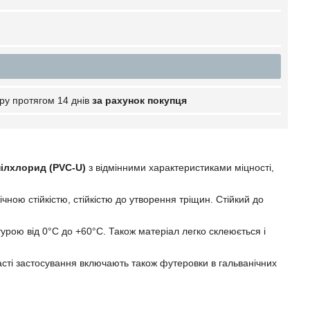
ру протягом 14 днів
за рахунок покупця
нілхлорид (PVC-U)
з відмінними характеристиками міцності,
чною стійкістю, стійкістю до утворення тріщин. Стійкий до
урою від 0°C до +60°C. Також матеріал легко склеюється і
асті застосування включають також футеровки в гальванічних