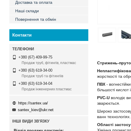
Доставка та оплата
Наші склади
Повернення та обмін
Контакти
+380 (67) 409-99-75
Стрижень-пруток
Продаж труб, фітингів, пластмас
+380 (63) 619-34-00
Непластифікова
жорсткості та обр
Продаж труб та фітингіів
+380 (63) 619-34-04
ПВХ
- вогнестійки
Продаж інженерних пластмас
більшості кислот і
PVC-U
володіє ви
https://santex.ua/
зварюється.
santex_kiev@ukr.net
Широко застосову
ванн технологіях.
ІНШІ ВИДИ ЗВ'ЯЗКУ
Області застосу
Хімічна промисло
Відділ продажу пластиків