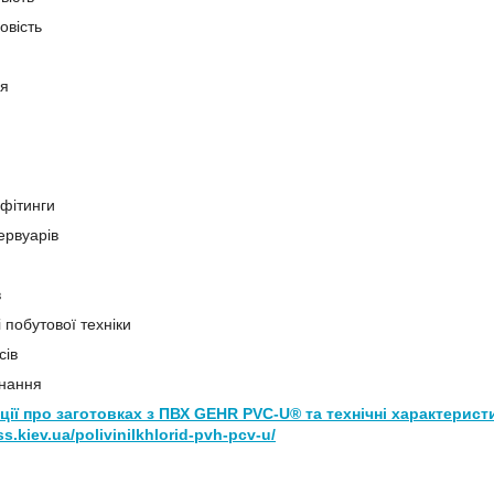
овість
я
фітинги
ервуарів
и
в
 побутової техніки
сів
нання
ії про заготовках з ПВХ GEHR PVC-U® та технічні характерист
ss.kiev.ua/polivinilkhlorid-pvh-pcv-u/