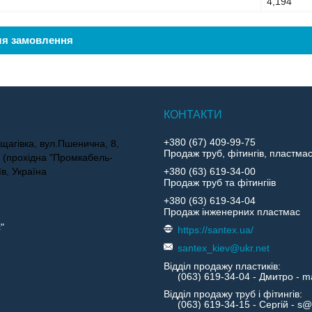
4,194
ля замовлення
+380 (67) 409-99-75
щагівка, вул.Пшенична, 8,
Продаж труб, фітингів, пластма
4 (прохідна "Промкабель-
їв, Україна
+380 (63) 619-34-00
Продаж труб та фітингіів
+380 (63) 619-34-04
Продаж інженерних пластмас
"
https://santex.ua/
santex_kiev@ukr.net
Відділ продажу пластиків
Відділ продажу труб і фітингів