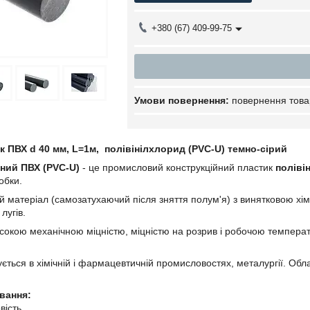
+380 (67) 409-99-75
повернення това
 ПВХ d 40 мм, L=1м, полівінілхлорид (PVC-U) темно-сірий
ний ПВХ (PVC-U)
- це промисловий конструкційний пластик
поліві
обки.
й матеріал (самозатухаючий після зняття полум'я) з винятковою хімі
 лугів.
сокою механічною міцністю, міцністю на розрив і робочою температ
ється в хімічній і фармацевтичній промисловостях, металургії. Обл
вання:
вість