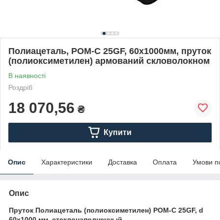
Полиацеталь, POM-C 25GF, 60х1000мм, пруток
(полиоксиметилен) армований скловолокном
В наявності
Роздріб
18 070,56
₴
Купити
Опис
Характеристики
Доставка
Оплата
Умови п
Опис
Пруток Полиацеталь (полиоксиметилен) POM-C 25GF, d
60х1000 мм, стеклонаполненный