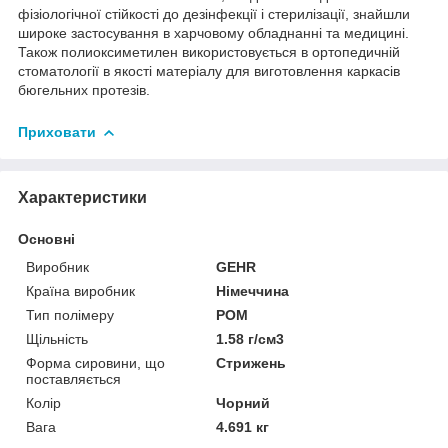
фізіологічної стійкості до дезінфекції і стерилізації, знайшли
широке застосування в харчовому обладнанні та медицині.
Також полиоксиметилен використовується в ортопедичній
стоматології в якості матеріалу для виготовлення каркасів
бюгельних протезів.
Приховати
Характеристики
Основні
Виробник
GEHR
Країна виробник
Німеччина
Тип полімеру
POM
Щільність
1.58 г/см3
Форма сировини, що
Стрижень
поставляється
Колір
Чорний
Вага
4.691 кг