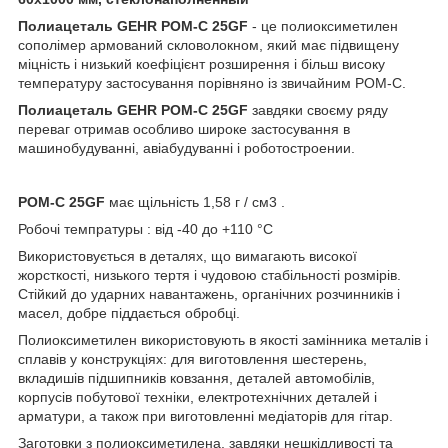
Полиацеталь GEHR POM-C 25GF
- це полиоксиметилен
сополімер армований скловолокном, який має підвищену
міцність і низький коефіцієнт розширення і більш високу
температуру застосування порівняно із звичайним POM-C.
Полиацеталь GEHR POM-C 25GF
завдяки своєму ряду
переваг отримав особливо широке застосування в
машинобудуванні, авіабудуванні і роботостроении.
POM-C 25GF
має щільність 1,58 г / см3 .
Робочі темпратуры : від -40 до +110 °С
Використовується в деталях, що вимагають високої
жорсткості, низького тертя і чудовою стабільності розмірів.
Стійкий до ударних навантажень, органічних розчинників і
масел, добре піддається обробці.
Полиоксиметилен використовують в якості замінника металів і
сплавів у конструкціях: для виготовлення шестерень,
вкладишів підшипників ковзання, деталей автомобілів,
корпусів побутової техніки, електротехнічних деталей і
арматури, а також при виготовленні медіаторів для гітар.
Заготовки з полиоксиметилена, завдяки нешкідливості та