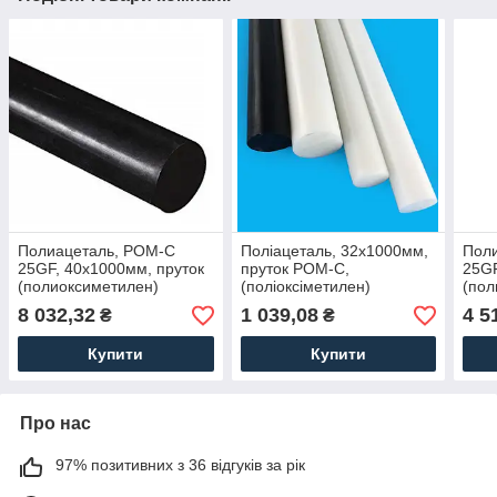
Полиацеталь, POM-C
Поліацеталь, 32х1000мм,
Пол
25GF, 40х1000мм, пруток
пруток POM-C,
25GF
(полиоксиметилен)
(поліоксіметилен)
(пол
армований скловолокном
арм
8 032,32
1 039,08
4 5
₴
₴
стек
Купити
Купити
Про нас
97% позитивних з 36 відгуків за рік