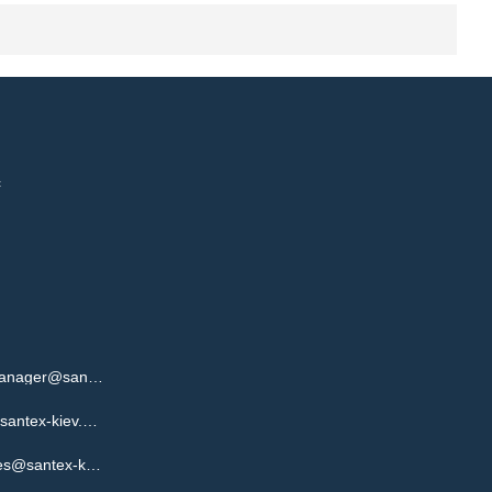
с
(063) 619-34-04 - Дмитро - manager@santex-kiev.com.ua
(063) 619-34-15 - Сергій - s@santex-kiev.com.ua
(063) 619-34-00 - Віктор - sales@santex-kiev.com.ua