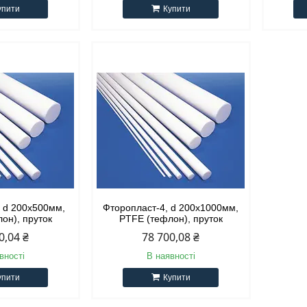
упити
Купити
, d 200х500мм,
Фторопласт-4, d 200х1000мм,
он), пруток
PTFE (тефлон), пруток
0,04 ₴
78 700,08 ₴
вності
В наявності
упити
Купити