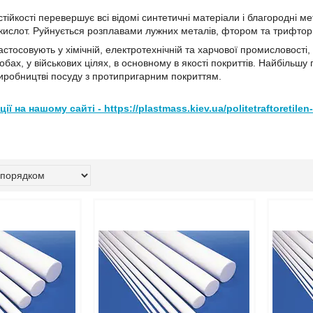
 стійкості перевершує всі відомі синтетичні матеріали і благородні ме
ї кислот. Руйнується розплавами лужних металів, фтором та трифто
астосовують у хімічній, електротехнічній та харчової промисловості
обах, у військових цілях, в основному в якості покриттів. Найбіль
иробництві посуду з протипригарним покриттям.
 на нашому сайті - https://plastmass.kiev.ua/politetraftoretilen-