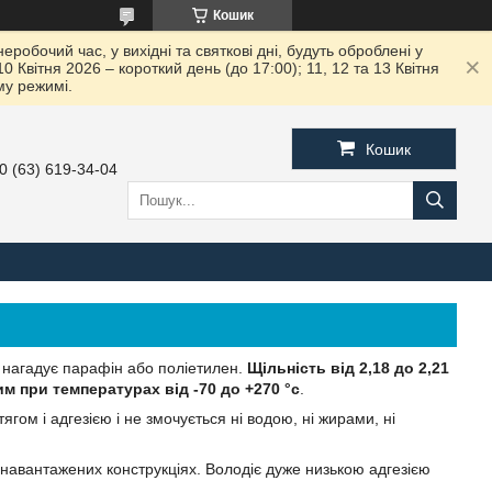
Кошик
робочий час, у вихідні та святкові дні, будуть оброблені у
вітня 2026 – короткий день (до 17:00); 11, 12 та 13 Квітня
му режимі.
Кошик
0 (63) 619-34-04
у нагадує парафін або поліетилен.
Щільність від 2,18 до 2,21
м при температурах від -70 до +270 °с
.
ом і адгезією і не змочується ні водою, ні жирами, ні
 навантажених конструкціях. Володіє дуже низькою адгезією