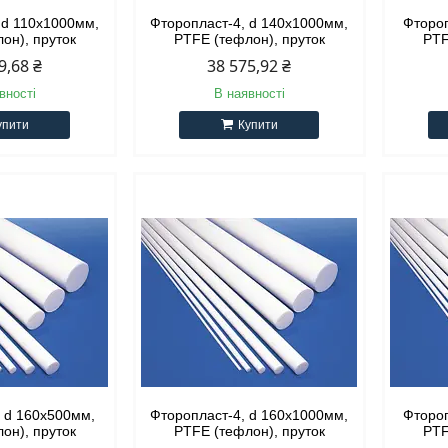
 d 110х1000мм,
Фторопласт-4, d 140х1000мм,
Фтороп
он), пруток
PTFE (тефлон), пруток
PTF
9,68 ₴
38 575,92 ₴
вності
В наявності
упити
Купити
, d 160х500мм,
Фторопласт-4, d 160х1000мм,
Фтороп
он), пруток
PTFE (тефлон), пруток
PTF