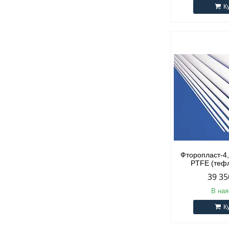
К
Фторопласт-4
PTFE (тефл
39 35
В ная
К