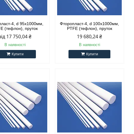
ласт-4, d 95х1000мм,
Фторопласт-4, d 100х1000мм,
E (тефлон), пруток
PTFE (тефлон), пруток
від 17 750,04 ₴
19 680,24 ₴
В наявності
В наявності
Купити
Купити