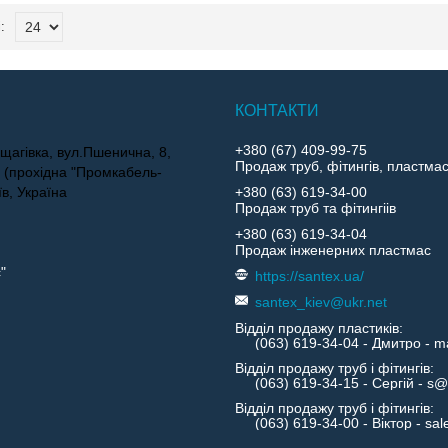
+380 (67) 409-99-75
щагівка, вул.Пшенична, 8,
Продаж труб, фітингів, пластма
4 (прохідна "Промкабель-
їв, Україна
+380 (63) 619-34-00
Продаж труб та фітингіів
+380 (63) 619-34-04
Продаж інженерних пластмас
"
https://santex.ua/
santex_kiev@ukr.net
Відділ продажу пластиків
Відділ продажу труб і фітингів
Відділ продажу труб і фітингів