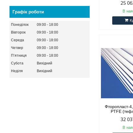
25 06
В ная
Графік роботи
К
Понеділок
09:00
18:00
Вівторок
09:00
18:00
Середа
09:00
18:00
Четвер
09:00
18:00
Пʼятниця
09:00
18:00
Субота
Вихідний
Неділя
Вихідний
Фторопласт-4
PTFE (тефл
32 03
В ная