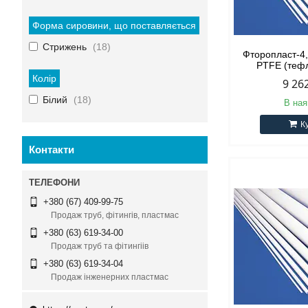
Форма сировини, що поставляється
Стрижень
18
Фторопласт-4
PTFE (тефл
Колір
9 26
Білий
18
В ная
К
Контакти
+380 (67) 409-99-75
Продаж труб, фітингів, пластмас
+380 (63) 619-34-00
Продаж труб та фітингіів
+380 (63) 619-34-04
Продаж інженерних пластмас