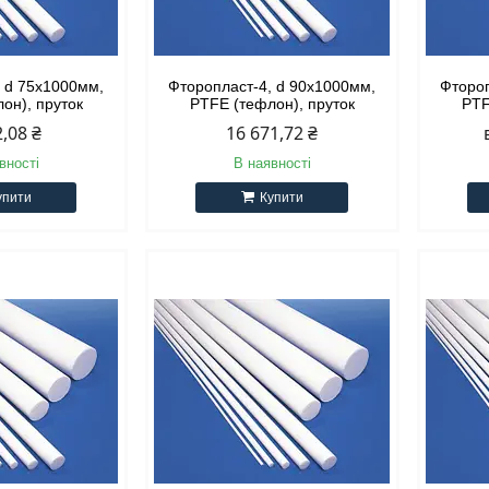
, d 75х1000мм,
Фторопласт-4, d 90х1000мм,
Фтороп
он), пруток
PTFE (тефлон), пруток
PTF
2,08 ₴
16 671,72 ₴
вності
В наявності
упити
Купити