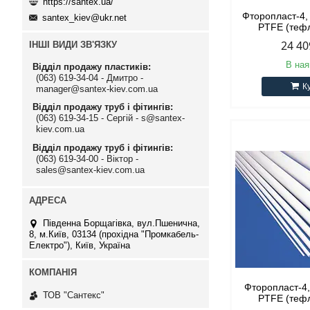
https://santex.ua/
Фторопласт-4,
santex_kiev@ukr.net
PTFE (тефл
24 40
ІНШІ ВИДИ ЗВ'ЯЗКУ
В ная
Відділ продажу пластиків
(063) 619-34-04 - Дмитро -
К
manager@santex-kiev.com.ua
Відділ продажу труб і фітингів
(063) 619-34-15 - Сергій - s@santex-
kiev.com.ua
Відділ продажу труб і фітингів
(063) 619-34-00 - Віктор -
sales@santex-kiev.com.ua
Південна Борщагівка, вул.Пшенична,
8, м.Київ, 03134 (прохідна "Промкабель-
Електро"), Київ, Україна
Фторопласт-4
ТОВ "Сантекс"
PTFE (тефл