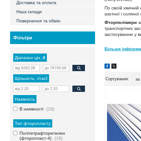
Доставка та оплата
По своїй хімічній
Наші склади
азотної і соляно
Повернення та обмін
Фторполімери
з
транспортних зас
застосуванню у в
Фільтри
Більше інформації
Діапазон цін, ₴
Щільність, г/см3
Наявність
В наявності
18
Тип фторопласту
Політетрафторетилен
(фторопласт-4)
18