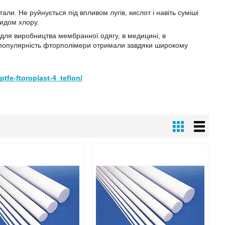
тали. Не руйнується під впливом лугів, кислот і навіть суміші
ридом хлору.
, для виробництва мембранної одягу, в медицині, в
шу популярність фторполімери отримали завдяки широкому
ptfe-ftoroplast-4_teflon/