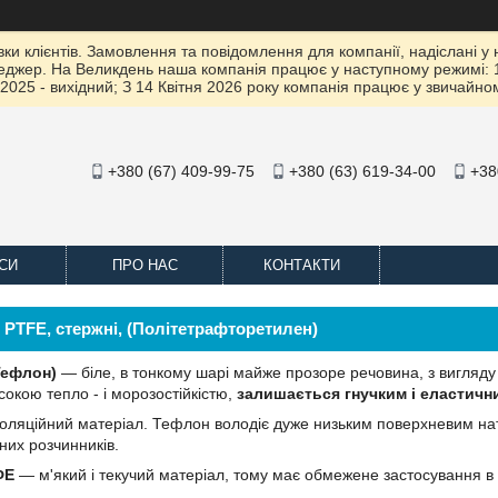
 клієнтів. Замовлення та повідомлення для компанії, надіслані у не
жер. На Великдень наша компанія працює у наступному режимі: 10 К
2025 - вихідний; З 14 Квітня 2026 року компанія працює у звичайно
+380 (67) 409-99-75
+380 (63) 619-34-00
+38
СИ
ПРО НАС
КОНТАКТИ
 PTFE, стержні, (Політетрафторетилен)
Тефлон)
— біле, в тонкому шарі майже прозоре речовина, з вигляд
сокою тепло - і морозостійкістю,
залишається гнучким і еластични
золяційний матеріал. Тефлон володіє дуже низьким поверхневим натяг
них розчинників.
ФЕ
— м'який і текучий матеріал, тому має обмежене застосування в