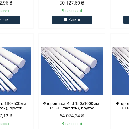
2,96 ₴
50 127,60 ₴
вності
В наявності
упити
Купити
, d 180х500мм,
Фторопласт-4, d 180х1000мм,
Фтороп
он), пруток
PTFE (тефлон), пруток
PTF
7,12 ₴
64 074,24 ₴
вності
В наявності