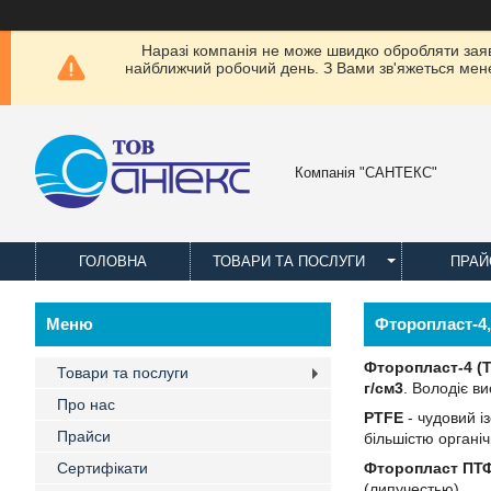
Наразі компанія не може швидко обробляти заявки
найближчий робочий день. З Вами зв'яжеться менед
Компанія "САНТЕКС"
ГОЛОВНА
ТОВАРИ ТА ПОСЛУГИ
ПРАЙ
Фторопласт-4,
Фторопласт-4 (
Товари та послуги
г/см3
. Володіє ви
Про нас
PTFE
- чудовий і
Прайси
більшістю органіч
Сертифікати
Фторопласт ПТ
(липучестью).